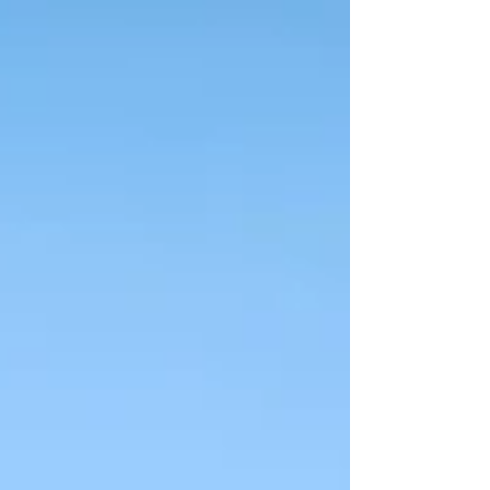
斜坡、汽机车通行上下层的途径及身障人士推
轮椅往高低处行走的路径。坡道不同的使用目
的，在各个地区都有不同的法规，限制坡道的
坡度、宽度、高度等等，以确保众人使用坡道
的便利性及安全。