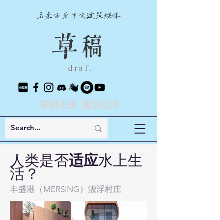
马来西亚中文建筑媒体
草稿未来 建筑生活
人类是否
适应
水上生
活？
丰盛港（MERSING
）漂浮村
庄