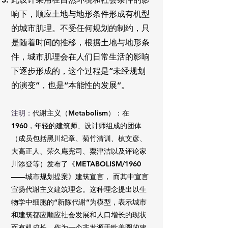
响下，顺应土地与地形条件形成有机型
的城市肌理。不受任何规划的制约，只
是随着时间的推移，根据土地与地形条
件，城市肌理会在人们日常生活的影响
下逐步形成的，这个过程是“未经规划
的演变”，也是“本能性的发展”。
​注明：
代谢主义（Metabolism）：在
1960，年轻的建筑师、设计师组成的团体
（成员包括黑川纪章、菊竹清训、槙文彦、
大高正人、荣久庵宪司、粟津洁以及评论家
川添登等）发布了《METABOLISM/1960
——城市规划提案》建筑宣言， 而其中宣言
宣扬代谢主义建筑理念。这种理念提出以生
物学中细胞的“新陈代谢”为模型，表示城市
和建筑都应顺应社会发展和人口增长的现状
而有机成长。作为一个非发源于欧美圈的建