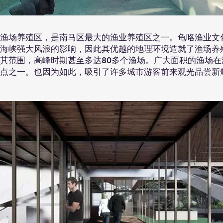
渔场养殖区，是南马区最大的渔业养殖区之一。龟咯渔业文
海峡强大风浪的影响，因此其优越的地理环境造就了渔场养
其范围，高峰时期甚至多达80多个渔场。广大面积的渔场在
点之一。也因为如此，吸引了许多城市游客前来观光品尝新鲜