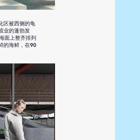
化区被西侧的龟
殖业的蓬勃发
海面上整齐排列
的海鲜，在90