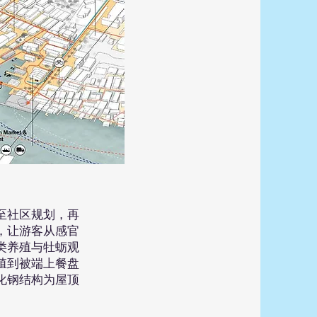
至社区规划，再
，让游客从感官
类养殖与牡蛎观
殖到被端上餐盘
化钢结构为屋顶