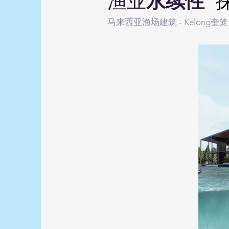
渔业
永续性
马来西亚渔场建筑 - Kelong
奎
笼