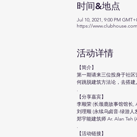
时间&地点
Jul 10, 2021, 9:00 PM GMT+
https://www.clubhouse.co
活动详情
【简介】

第一期请来三位投身于社区营造(
何跳脱建筑方法论，去搭建
.

【分享嘉宾】

李顺荣 (长颈鹿故事馆馆长, Ate
刘理顺 (永续乌卤音-绿游人发起人, S
郑宇能建筑师 Ar. Alan Teh (A
.
