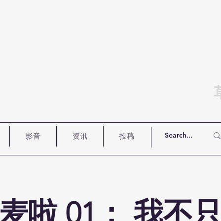
影音
资讯
投稿
麦啦 01： 我不