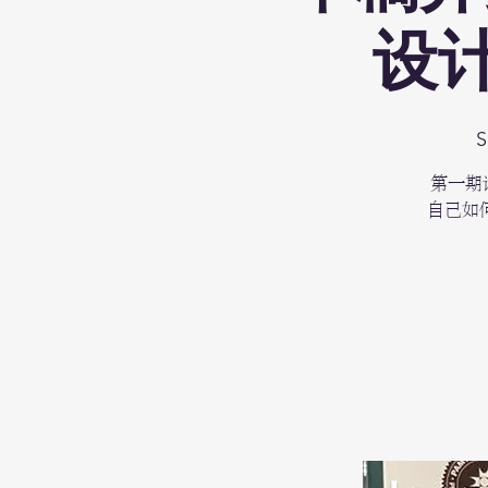
设
S
第一期请
自己如