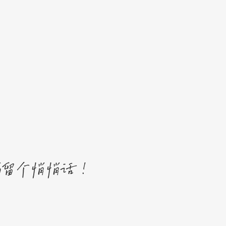
稿留个悄悄话！