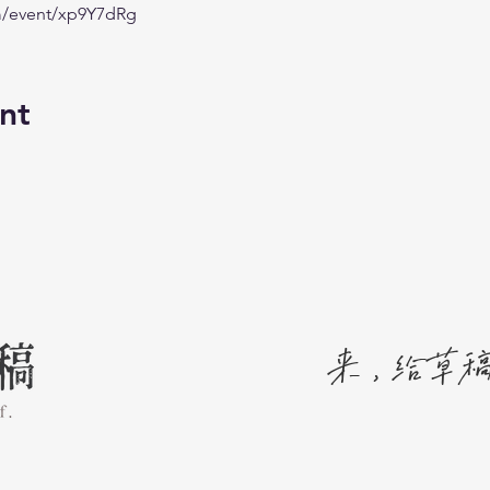
m/event/xp9Y7dRg
nt
来，​给草