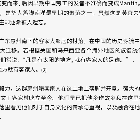
变而来, 后因早期中国劳工的发音不准确而变成Mantin
村庄，是华人落脚南洋最早期的聚落之一。虽然这是芙蓉
庄却逐渐被人遗忘。 
广东惠州南下的客家人聚居的村落。在中国的历史源流中
大迁移。若根据美国和马来西亚各个海外地区的族谱统计
人们常说: “凡是有太阳的地方, 就有客家人的足迹。” 
地方就有客家人。
(3) 
毅力，这群惠州籍客家人在这土地上落脚并开垦。强大的
年文丁客家村屹立至今。他们早已把他乡作故乡和在这里
落里看见他们对于自身文化的传承与重视，以及融合在地
。