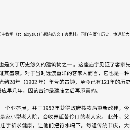
主教堂（st_aloysius)与眼前的文丁客家村。同样有百年历史，命运却
也是文丁历史悠久的建筑物之一 。这座庙宇见证了客家
证其盛衰。对于当时远渡重洋的客家人而言，它也是一种
绪28年（1902 年）年号的古钟，至今已有121年的历
年份应早几年，因该古钟是建庙之后再添置的。
一个亚答屋，并于1952年获得政府拨款后重新改建，
是家小型老人院，会收养孤苦伶仃的老人家。 此外，父
到庙宇祈求健康，让他们把符水喝下。每逢传统节庆，大