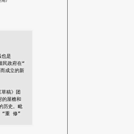
使用） 
也是 
殖民政府在“ 
产党而成立的新
《草稿》团
村的屋檐和
的历史。毗
重 修” 