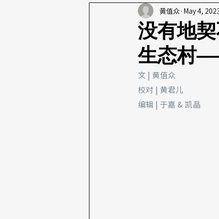
黄值众
May 4, 202
没有地契
生态村—
文 | 黄值众
校对 | 黄君儿
编辑 | 于嘉 & 凯晶