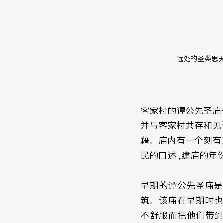
远处的圣类思天
客家村的谭公先圣庙
并与客家村共存和见
藉。庙内有一个刻有光
民的口述 ,建庙的
早期的谭公先圣庙是
筑。该庙在早期时也
不舒服而把他们带