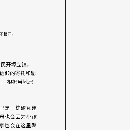
大不相同。
先民开埠立镇，
信仰的寄托和慰
史。 根据当地居
今已是一栋砖瓦建
母也会因为小孩
家也会在这里聚