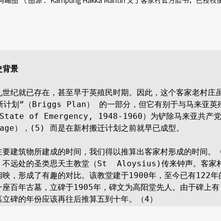
图 （ 图源 ：Kampung Hakka Mantin 文丁客家村官方脸书，已授权
史背景
九世纪就已存在，甚至早于英殖民时期。因此，这个客家老村庄虽
斯计划”（Briggs Plan） 的一部分，但它有别于与马来亚英
tate of Emergency, 1948-1960）为铲除马来亚共
llage），(5) 而是在新村搬迁计划之前就早已成型。

主要建筑物所建成的时间，我们得以推算出客家村形成的时间。
不远处的圣类思天主教堂（St  Aloysius)传来钟声。客家
映，形成了有趣的对比。该教堂建于1900年，至今已有122年
座百年古墓，立碑于1905年，碑文为高阳堂先人。由于碑上有 “